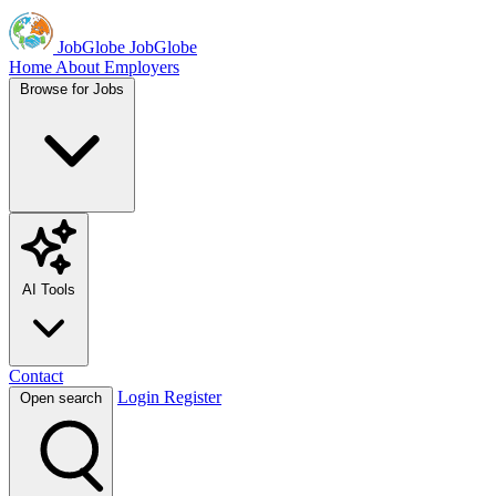
JobGlobe
JobGlobe
Home
About
Employers
Browse for Jobs
AI Tools
Contact
Login
Register
Open search