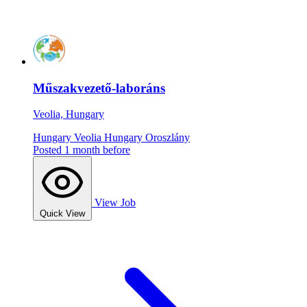
Műszakvezető-laboráns
Veolia, Hungary
Hungary
Veolia Hungary
Oroszlány
Posted 1 month before
View Job
Quick View