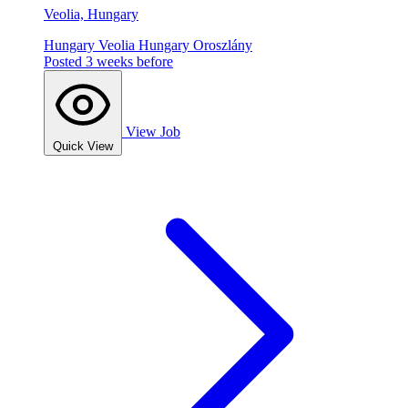
Veolia, Hungary
Hungary
Veolia Hungary
Oroszlány
Posted 3 weeks before
View Job
Quick View