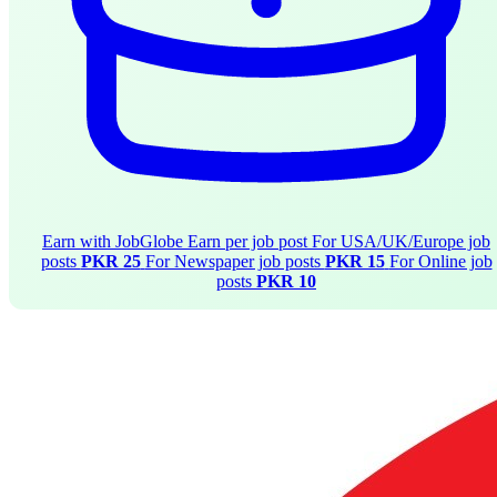
Earn with JobGlobe
Earn per job post
For USA/UK/Europe job
posts
PKR 25
For Newspaper job posts
PKR 15
For Online job
posts
PKR 10