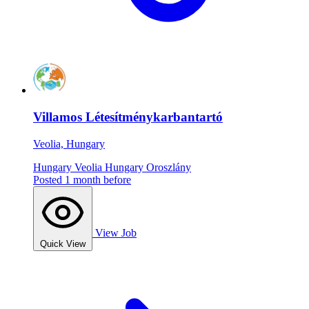
Villamos Létesítménykarbantartó
Veolia, Hungary
Hungary
Veolia Hungary
Oroszlány
Posted 1 month before
View Job
Quick View