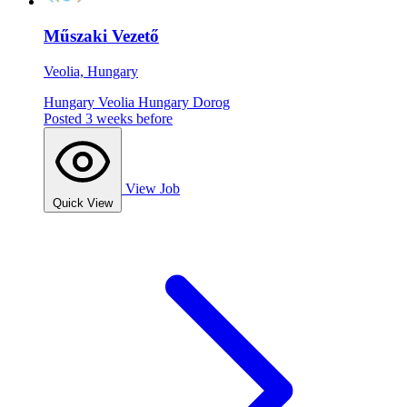
Műszaki Vezető
Veolia, Hungary
Hungary
Veolia Hungary
Dorog
Posted 3 weeks before
View Job
Quick View