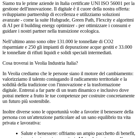
Siamo tra le prime aziende in Italia certificate UNI ISO 56001 per la
gestione dell'innovazione. Il digitale è il cuore della nostra offerta:
sviluppiamo partnership di eccellenza e utilizziamo soluzioni
avanzate - come la suite Hubgrade, Green Path, Flexcity e algoritmi
di AI per il building energy optimizer - per ottimizzare i consumi e
guidare i nostri partner nella transizione ecologica.
Nell’ultimo anno sono oltre 131.000 le tonnellate di CO2
risparmiate e 250 gli impianti di depurazione acque gestiti e 33.000
le tonnellate di rifiuti liquidi e solidi speciali intermediati.
Cosa troverai in Veolia Industria Italia?
In Veolia crediamo che le persone siano il motore del cambiamento:
valorizziamo il talento coniugando il radicamento territoriale e la
solidità della tradizione con l'innovazione e la trasformazione
digitale. Entrerai a far parte di un team dinamico e inclusivo dove
potrai mettere a frutto le tue competenze per costruire concretamente
un futuro più sostenibile.
Inoltre diverse sono le opportunità volte a favorire il benessere della
persona con un'attenzione particolare ad un sano equilibrio tra vita
privata e lavorativa:
Salute e benessere: offriamo un ampio pacchetto di benefit,