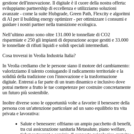
gestione dell'innovazione. Il digitale è il cuore della nostra offerta:
sviluppiamo partnership di eccellenza e utilizziamo soluzioni
avanzate - come la suite Hubgrade, Green Path, Flexcity e algoritmi
di AI per il building energy optimizer - per ottimizzare i consumi e
guidare i nostri partner nella transizione ecologica.
Nell’ultimo anno sono oltre 131.000 le tonnellate di CO2
risparmiate e 250 gli impianti di depurazione acque gestiti e 33.000
le tonnellate di rifiuti liquidi e solidi speciali intermediati.
Cosa troverai in Veolia Industria Italia?
In Veolia crediamo che le persone siano il motore del cambiamento:
valorizziamo il talento coniugando il radicamento territoriale e la
solidità della tradizione con l'innovazione e la trasformazione
digitale. Entrerai a far parte di un team dinamico e inclusivo dove
potrai mettere a frutto le tue competenze per costruire concretamente
un futuro più sostenibile.
Inoltre diverse sono le opportunità volte a favorire il benessere della
persona con un'attenzione particolare ad un sano equilibrio tra vita
privata e lavorativa:
Salute e benessere: offriamo un ampio pacchetto di benefit,
tra cui assicurazione sanitaria Metasalute, piano welfare,