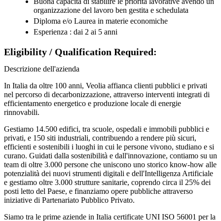
Buona capacità di stabilire le priorità lavorative avendo un
organizzazione del lavoro ben gestita e schedulata
Diploma e/o Laurea in materie economiche
Esperienza : dai 2 ai 5 anni
Eligibility / Qualification Required:
Descrizione dell'azienda
In Italia da oltre 100 anni, Veolia affianca clienti pubblici e privati
nel percorso di decarbonizzazione, attraverso interventi integrati di
efficientamento energetico e produzione locale di energie
rinnovabili.
Gestiamo 14.500 edifici, tra scuole, ospedali e immobili pubblici e
privati, e 150 siti industriali, contribuendo a rendere più sicuri,
efficienti e sostenibili i luoghi in cui le persone vivono, studiano e si
curano. Guidati dalla sostenibilità e dall'innovazione, contiamo su un
team di oltre 3.000 persone che uniscono uno storico know-how alle
potenzialità dei nuovi strumenti digitali e dell'Intelligenza Artificiale
e gestiamo oltre 3.000 strutture sanitarie, coprendo circa il 25% dei
posti letto del Paese, e finanziamo opere pubbliche attraverso
iniziative di Partenariato Pubblico Privato.
Siamo tra le prime aziende in Italia certificate UNI ISO 56001 per la