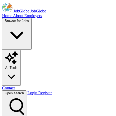
JobGlobe
JobGlobe
Home
About
Employers
Browse for Jobs
AI Tools
Contact
Login
Register
Open search