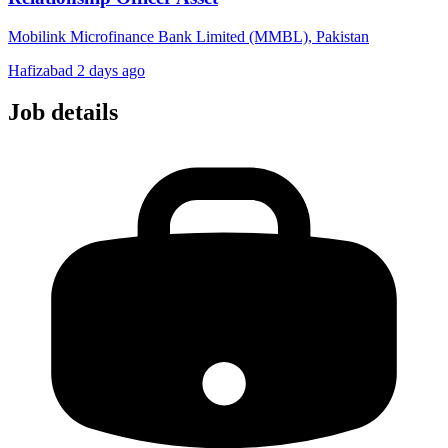
Mobilink Microfinance Bank Limited (MMBL), Pakistan
Hafizabad
2 days ago
Job details