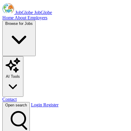
JobGlobe
JobGlobe
Home
About
Employers
Browse for Jobs
AI Tools
Contact
Login
Register
Open search