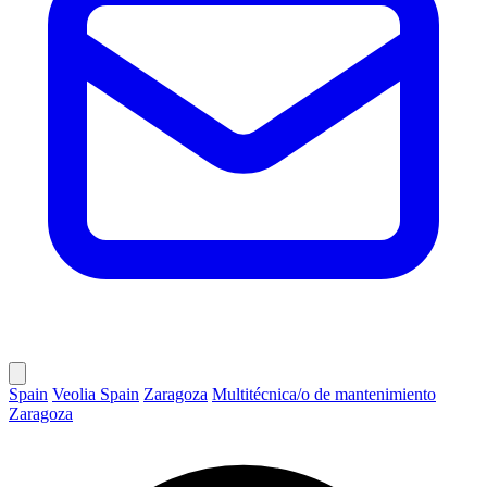
Spain
Veolia Spain
Zaragoza
Multitécnica/o de mantenimiento
Zaragoza