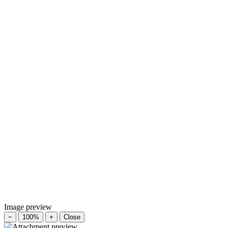
Image preview
−
100%
+
Close