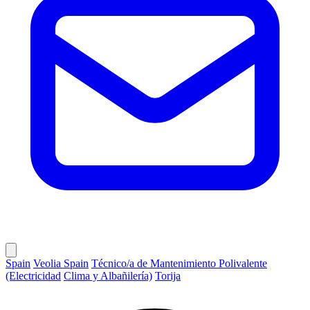
Spain
Veolia Spain
Técnico/a de Mantenimiento Polivalente
(Electricidad
Clima y Albañilería)
Torija