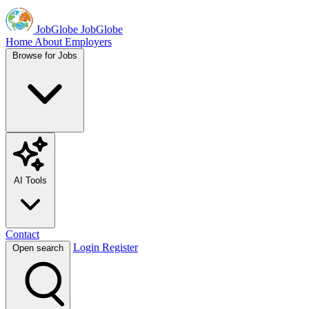
JobGlobe
JobGlobe
Home
About
Employers
Browse for Jobs
AI Tools
Contact
Login
Register
Open search