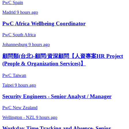
PwC Spain
Madrid
9 hours ago
PwC Africa Wellbeing Coordinator
PwC South Africa
Johannesburg
9 hours ago
顧問類(台北)-顧問/資深顧問【人資專案HR Project
(People & Organization Services)】
PwC Taiwan
Taipei
9 hours ago
Security Engineers - Senior Analyst / Manager
PwC New Zealand
Wellington - NZL
9 hours ago
Workday Time Tracking and Absence- Senior