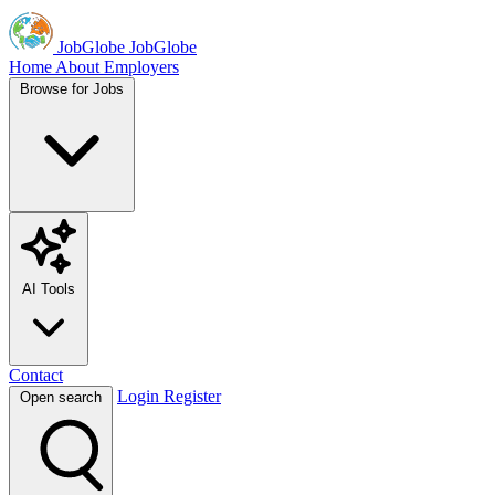
JobGlobe
JobGlobe
Home
About
Employers
Browse for Jobs
AI Tools
Contact
Login
Register
Open search