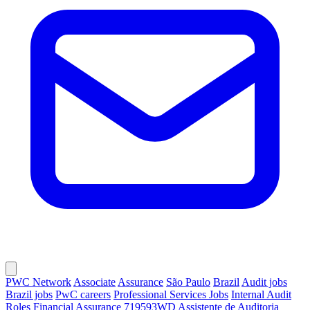
PWC Network
Associate
Assurance
São Paulo
Brazil
Audit jobs
Brazil jobs
PwC careers
Professional Services Jobs
Internal Audit
Roles
Financial Assurance
719593WD Assistente de Auditoria