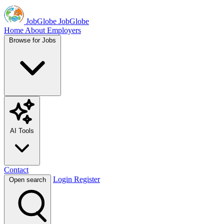
JobGlobe
JobGlobe
Home
About
Employers
Browse for Jobs
AI Tools
Contact
Login
Register
Open search