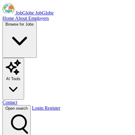
JobGlobe
JobGlobe
Home
About
Employers
Browse for Jobs
AI Tools
Contact
Login
Register
Open search