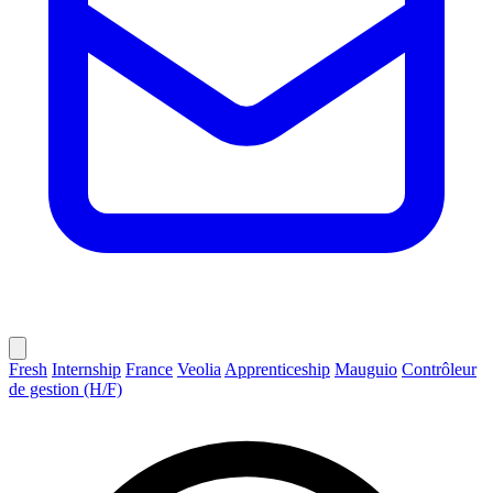
Fresh
Internship
France
Veolia
Apprenticeship
Mauguio
Contrôleur
de gestion (H/F)