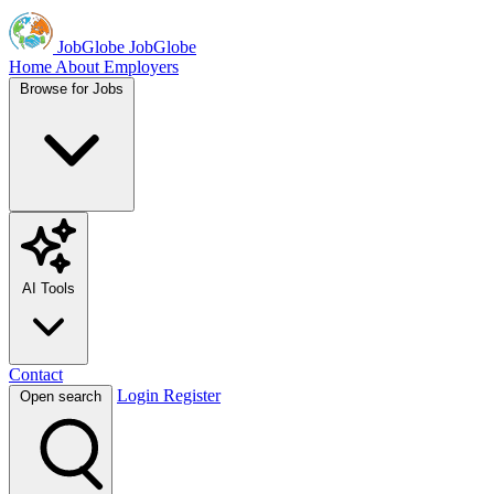
JobGlobe
JobGlobe
Home
About
Employers
Browse for Jobs
AI Tools
Contact
Login
Register
Open search