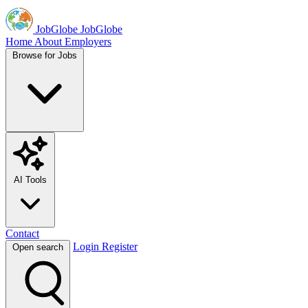
JobGlobe
JobGlobe
Home
About
Employers
Browse for Jobs
AI Tools
Contact
Login
Register
Open search