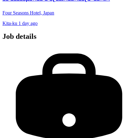
Four Seasons Hotel, Japan
Kita-ku
1 day ago
Job details