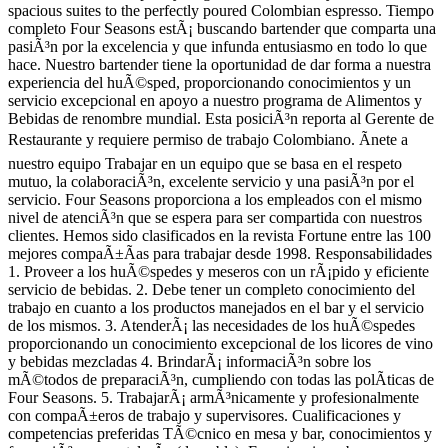
spacious suites to the perfectly poured Colombian espresso. Tiempo
completo Four Seasons estÃ¡ buscando bartender que comparta una
pasiÃ³n por la excelencia y que infunda entusiasmo en todo lo que
hace. Nuestro bartender tiene la oportunidad de dar forma a nuestra
experiencia del huÃ©sped, proporcionando conocimientos y un
servicio excepcional en apoyo a nuestro programa de Alimentos y
Bebidas de renombre mundial. Esta posiciÃ³n reporta al Gerente de
Restaurante y requiere permiso de trabajo Colombiano. Ãnete a
nuestro equipo Trabajar en un equipo que se basa en el respeto
mutuo, la colaboraciÃ³n, excelente servicio y una pasiÃ³n por el
servicio. Four Seasons proporciona a los empleados con el mismo
nivel de atenciÃ³n que se espera para ser compartida con nuestros
clientes. Hemos sido clasificados en la revista Fortune entre las 100
mejores compaÃ±Ã­as para trabajar desde 1998. Responsabilidades
1. Proveer a los huÃ©spedes y meseros con un rÃ¡pido y eficiente
servicio de bebidas. 2. Debe tener un completo conocimiento del
trabajo en cuanto a los productos manejados en el bar y el servicio
de los mismos. 3. AtenderÃ¡ las necesidades de los huÃ©spedes
proporcionando un conocimiento excepcional de los licores de vino
y bebidas mezcladas 4. BrindarÃ¡ informaciÃ³n sobre los
mÃ©todos de preparaciÃ³n, cumpliendo con todas las polÃ­ticas de
Four Seasons. 5. TrabajarÃ¡ armÃ³nicamente y profesionalmente
con compaÃ±eros de trabajo y supervisores. Cualificaciones y
competencias preferidas TÃ©cnico en mesa y bar, conocimientos y