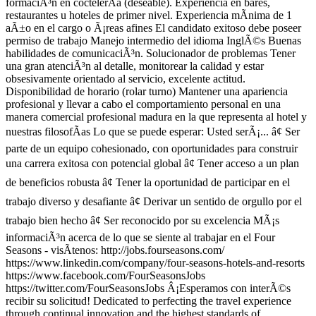
formaciÃ³n en coctelerÃ­a (deseable). Experiencia en bares,
restaurantes u hoteles de primer nivel. Experiencia mÃ­nima de 1
aÃ±o en el cargo o Ã¡reas afines El candidato exitoso debe poseer
permiso de trabajo Manejo intermedio del idioma InglÃ©s Buenas
habilidades de comunicaciÃ³n. Solucionador de problemas Tener
una gran atenciÃ³n al detalle, monitorear la calidad y estar
obsesivamente orientado al servicio, excelente actitud.
Disponibilidad de horario (rolar turno) Mantener una apariencia
profesional y llevar a cabo el comportamiento personal en una
manera comercial profesional madura en la que representa al hotel y
nuestras filosofÃ­as Lo que se puede esperar: Usted serÃ¡... â¢ Ser
parte de un equipo cohesionado, con oportunidades para construir
una carrera exitosa con potencial global â¢ Tener acceso a un plan
de beneficios robusta â¢ Tener la oportunidad de participar en el
trabajo diverso y desafiante â¢ Derivar un sentido de orgullo por el
trabajo bien hecho â¢ Ser reconocido por su excelencia MÃ¡s
informaciÃ³n acerca de lo que se siente al trabajar en el Four
Seasons - visÃ­tenos: http://jobs.fourseasons.com/
https://www.linkedin.com/company/four-seasons-hotels-and-resorts
https://www.facebook.com/FourSeasonsJobs
https://twitter.com/FourSeasonsJobs Â¡Esperamos con interÃ©s
recibir su solicitud! Dedicated to perfecting the travel experience
through continual innovation and the highest standards of