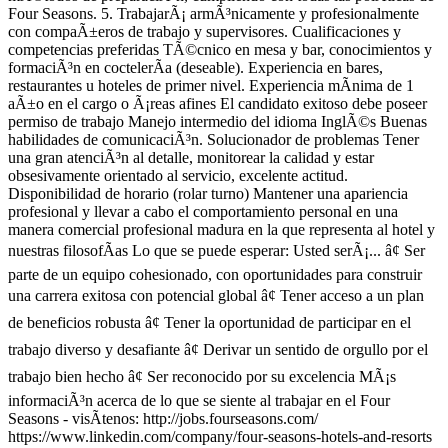
Four Seasons. 5. TrabajarÃ¡ armÃ³nicamente y profesionalmente
con compaÃ±eros de trabajo y supervisores. Cualificaciones y
competencias preferidas TÃ©cnico en mesa y bar, conocimientos y
formaciÃ³n en coctelerÃ­a (deseable). Experiencia en bares,
restaurantes u hoteles de primer nivel. Experiencia mÃ­nima de 1
aÃ±o en el cargo o Ã¡reas afines El candidato exitoso debe poseer
permiso de trabajo Manejo intermedio del idioma InglÃ©s Buenas
habilidades de comunicaciÃ³n. Solucionador de problemas Tener
una gran atenciÃ³n al detalle, monitorear la calidad y estar
obsesivamente orientado al servicio, excelente actitud.
Disponibilidad de horario (rolar turno) Mantener una apariencia
profesional y llevar a cabo el comportamiento personal en una
manera comercial profesional madura en la que representa al hotel y
nuestras filosofÃ­as Lo que se puede esperar: Usted serÃ¡... â¢ Ser
parte de un equipo cohesionado, con oportunidades para construir
una carrera exitosa con potencial global â¢ Tener acceso a un plan
de beneficios robusta â¢ Tener la oportunidad de participar en el
trabajo diverso y desafiante â¢ Derivar un sentido de orgullo por el
trabajo bien hecho â¢ Ser reconocido por su excelencia MÃ¡s
informaciÃ³n acerca de lo que se siente al trabajar en el Four
Seasons - visÃ­tenos: http://jobs.fourseasons.com/
https://www.linkedin.com/company/four-seasons-hotels-and-resorts