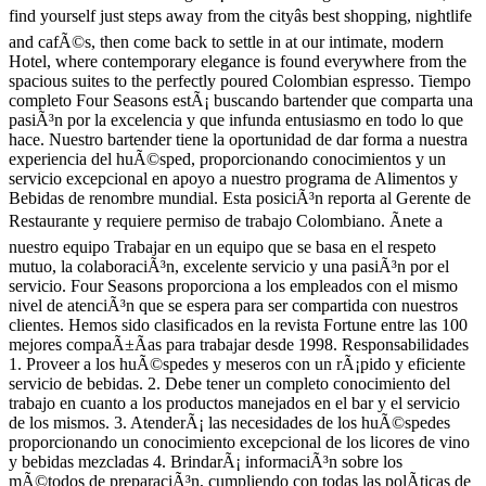
find yourself just steps away from the cityâs best shopping, nightlife
and cafÃ©s, then come back to settle in at our intimate, modern
Hotel, where contemporary elegance is found everywhere from the
spacious suites to the perfectly poured Colombian espresso. Tiempo
completo Four Seasons estÃ¡ buscando bartender que comparta una
pasiÃ³n por la excelencia y que infunda entusiasmo en todo lo que
hace. Nuestro bartender tiene la oportunidad de dar forma a nuestra
experiencia del huÃ©sped, proporcionando conocimientos y un
servicio excepcional en apoyo a nuestro programa de Alimentos y
Bebidas de renombre mundial. Esta posiciÃ³n reporta al Gerente de
Restaurante y requiere permiso de trabajo Colombiano. Ãnete a
nuestro equipo Trabajar en un equipo que se basa en el respeto
mutuo, la colaboraciÃ³n, excelente servicio y una pasiÃ³n por el
servicio. Four Seasons proporciona a los empleados con el mismo
nivel de atenciÃ³n que se espera para ser compartida con nuestros
clientes. Hemos sido clasificados en la revista Fortune entre las 100
mejores compaÃ±Ã­as para trabajar desde 1998. Responsabilidades
1. Proveer a los huÃ©spedes y meseros con un rÃ¡pido y eficiente
servicio de bebidas. 2. Debe tener un completo conocimiento del
trabajo en cuanto a los productos manejados en el bar y el servicio
de los mismos. 3. AtenderÃ¡ las necesidades de los huÃ©spedes
proporcionando un conocimiento excepcional de los licores de vino
y bebidas mezcladas 4. BrindarÃ¡ informaciÃ³n sobre los
mÃ©todos de preparaciÃ³n, cumpliendo con todas las polÃ­ticas de