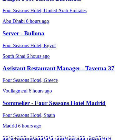
Four Seasons Hotel, United Arab Emirates
Abu Dhabi
6 hours ago
Server - Bullona
Four Seasons Hotel, Egypt
South Sinai
6 hours ago
Assistant Restaurant Manager - Taverna 37
Four Seasons Hotel, Greece
Vouliagmeni
6 hours ago
Sommelier - Four Seasons Hotel Madrid
Four Seasons Hotel, Spain
Madrid
6 hours ago
ãã³ã±ãããµã¼ãã¹ã¹ã¿ããï¼ãã¼ãã¿ã¤ãã¼ï¼