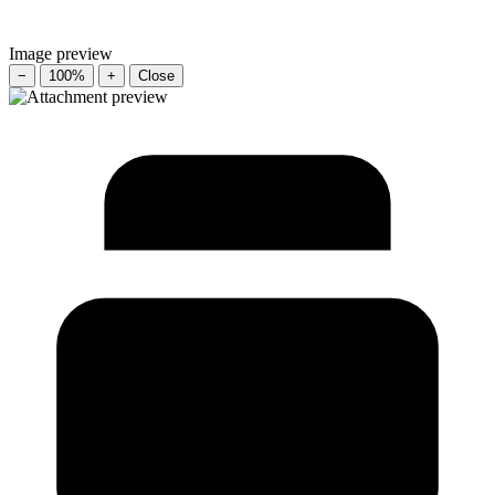
Image preview
−
100%
+
Close