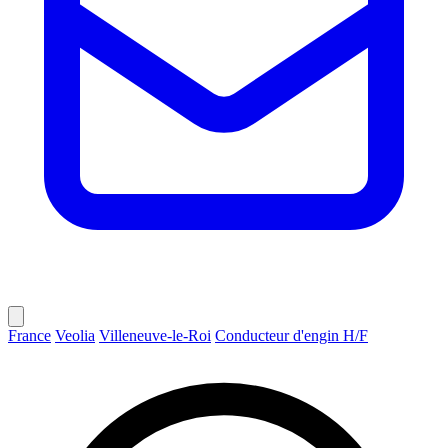
France
Veolia
Villeneuve-le-Roi
Conducteur d'engin H/F