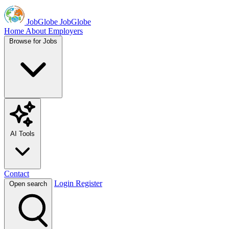
JobGlobe
JobGlobe
Home
About
Employers
Browse for Jobs
AI Tools
Contact
Login
Register
Open search