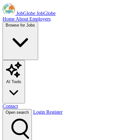
JobGlobe
JobGlobe
Home
About
Employers
Browse for Jobs
AI Tools
Contact
Login
Register
Open search