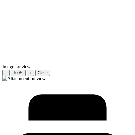
Image preview
−
100%
+
Close