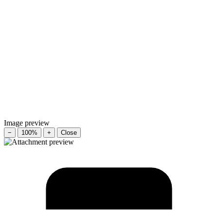
Image preview
−
100%
+
Close