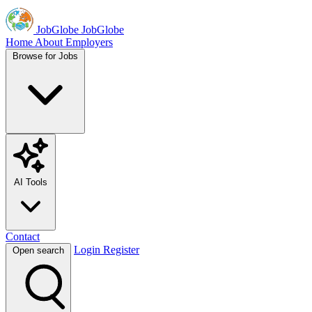
JobGlobe
JobGlobe
Home
About
Employers
Browse for Jobs
AI Tools
Contact
Login
Register
Open search