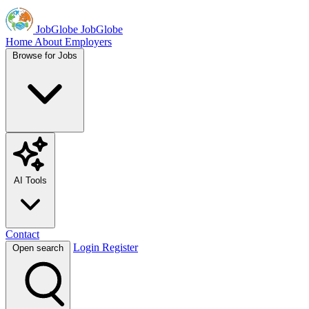
JobGlobe
JobGlobe
Home
About
Employers
Browse for Jobs
AI Tools
Contact
Login
Register
Open search