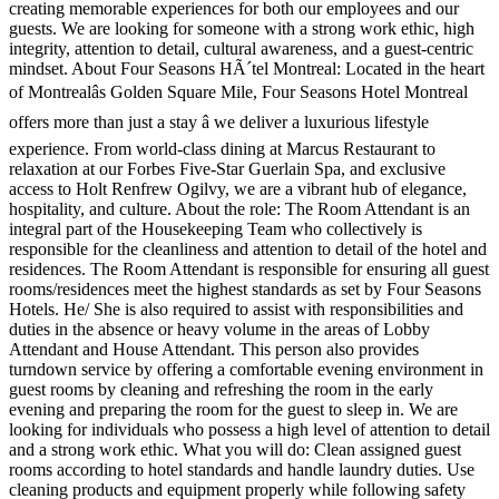
creating memorable experiences for both our employees and our
guests. We are looking for someone with a strong work ethic, high
integrity, attention to detail, cultural awareness, and a guest-centric
mindset. About Four Seasons HÃ´tel Montreal: Located in the heart
of Montrealâs Golden Square Mile, Four Seasons Hotel Montreal
offers more than just a stay â we deliver a luxurious lifestyle
experience. From world-class dining at Marcus Restaurant to
relaxation at our Forbes Five-Star Guerlain Spa, and exclusive
access to Holt Renfrew Ogilvy, we are a vibrant hub of elegance,
hospitality, and culture. About the role: The Room Attendant is an
integral part of the Housekeeping Team who collectively is
responsible for the cleanliness and attention to detail of the hotel and
residences. The Room Attendant is responsible for ensuring all guest
rooms/residences meet the highest standards as set by Four Seasons
Hotels. He/ She is also required to assist with responsibilities and
duties in the absence or heavy volume in the areas of Lobby
Attendant and House Attendant. This person also provides
turndown service by offering a comfortable evening environment in
guest rooms by cleaning and refreshing the room in the early
evening and preparing the room for the guest to sleep in. We are
looking for individuals who possess a high level of attention to detail
and a strong work ethic. What you will do: Clean assigned guest
rooms according to hotel standards and handle laundry duties. Use
cleaning products and equipment properly while following safety