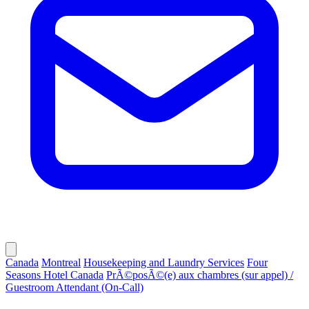
Canada
Montreal
Housekeeping and Laundry Services
Four
Seasons Hotel Canada
PrÃ©posÃ©(e) aux chambres (sur appel) /
Guestroom Attendant (On-Call)