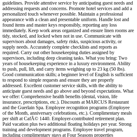
guidelines. Provide attentive service by anticipating guest needs and
addressing requests and concerns. Promote hotel services and add a
personalized touch whenever possible. Maintain a professional
appearance with a clean and presentable uniform. Handle lost and
found items and master keys responsibly, reporting any loss
immediately. Keep work areas organized and ensure linen rooms are
tidy, stocked, and locked when not in use. Communicate with
supervisors about damages, safety risks, suspicious activity, or
supply needs. Accurately complete checklists and reports as
required. Carry out other housekeeping duties assigned by
supervisors, including deep cleaning tasks. What you bring: Two
years of housekeeping experience in a luxury environment. Ability
to push, pull, lift, and carry items weighing up to 23 kg (50 lbs).
Good communication skills; a beginner level of English is sufficient
to respond to simple requests and ensure they are properly
addressed. Excellent customer service skills, with the ability to
anticipate guest needs and go above and beyond expectations. What
we offer: Comprehensive health benefits (dental, vision, life
insurance, prescriptions, etc.). Discounts at MARCUS Restaurant
and the Guerlain Spa. Employee recognition programs (Employee
of the Month, anniversary celebrations, etc.). Complimentary meals
per shift at CafÃ© 1440. Employer-contributed retirement plan.
Paid vacation plus two additional floating holidays per year. Strong
training and development programs. Employee travel program,
including complimentary stays at Four Seasons properties