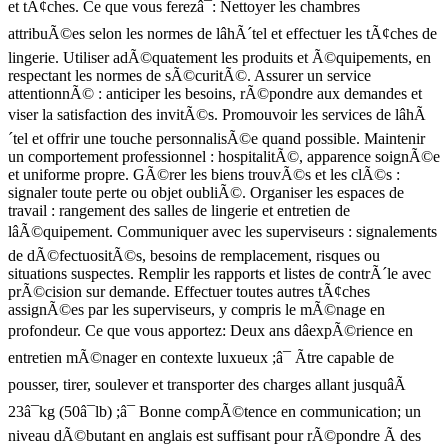
et tÃ¢ches. Ce que vous ferezâ¯: Nettoyer les chambres
attribuÃ©es selon les normes de lâhÃ´tel et effectuer les tÃ¢ches de
lingerie. Utiliser adÃ©quatement les produits et Ã©quipements, en
respectant les normes de sÃ©curitÃ©. Assurer un service
attentionnÃ© : anticiper les besoins, rÃ©pondre aux demandes et
viser la satisfaction des invitÃ©s. Promouvoir les services de lâhÃ
´tel et offrir une touche personnalisÃ©e quand possible. Maintenir
un comportement professionnel : hospitalitÃ©, apparence soignÃ©e
et uniforme propre. GÃ©rer les biens trouvÃ©s et les clÃ©s :
signaler toute perte ou objet oubliÃ©. Organiser les espaces de
travail : rangement des salles de lingerie et entretien de
lâÃ©quipement. Communiquer avec les superviseurs : signalements
de dÃ©fectuositÃ©s, besoins de remplacement, risques ou
situations suspectes. Remplir les rapports et listes de contrÃ´le avec
prÃ©cision sur demande. Effectuer toutes autres tÃ¢ches
assignÃ©es par les superviseurs, y compris le mÃ©nage en
profondeur. Ce que vous apportez: Deux ans dâexpÃ©rience en
entretien mÃ©nager en contexte luxueux ;â¯ Ãtre capable de
pousser, tirer, soulever et transporter des charges allant jusquâÃ
23â¯kg (50â¯lb) ;â¯ Bonne compÃ©tence en communication; un
niveau dÃ©butant en anglais est suffisant pour rÃ©pondre Ã des