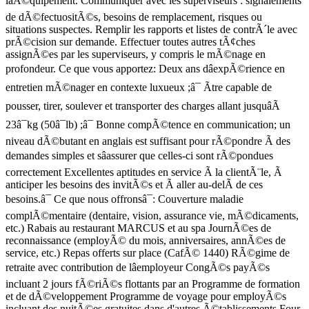
lâÃ©quipement. Communiquer avec les superviseurs : signalements
de dÃ©fectuositÃ©s, besoins de remplacement, risques ou
situations suspectes. Remplir les rapports et listes de contrÃ´le avec
prÃ©cision sur demande. Effectuer toutes autres tÃ¢ches
assignÃ©es par les superviseurs, y compris le mÃ©nage en
profondeur. Ce que vous apportez: Deux ans dâexpÃ©rience en
entretien mÃ©nager en contexte luxueux ;â¯ Ãtre capable de
pousser, tirer, soulever et transporter des charges allant jusquâÃ
23â¯kg (50â¯lb) ;â¯ Bonne compÃ©tence en communication; un
niveau dÃ©butant en anglais est suffisant pour rÃ©pondre Ã des
demandes simples et sâassurer que celles-ci sont rÃ©pondues
correctement Excellentes aptitudes en service Ã la clientÃ¨le, Ã
anticiper les besoins des invitÃ©s et Ã aller au-delÃ de ces
besoins.â¯ Ce que nous offronsâ¯: Couverture maladie
complÃ©mentaire (dentaire, vision, assurance vie, mÃ©dicaments,
etc.) Rabais au restaurant MARCUS et au spa JournÃ©es de
reconnaissance (employÃ© du mois, anniversaires, annÃ©es de
service, etc.) Repas offerts sur place (CafÃ© 1440) RÃ©gime de
retraite avec contribution de lâemployeur CongÃ©s payÃ©s
incluant 2 jours fÃ©riÃ©s flottants par an Programme de formation
et de dÃ©veloppement Programme de voyage pour employÃ©s
incluant des nuitÃ©es gratuites dans d'autres Ã©tablissements Four