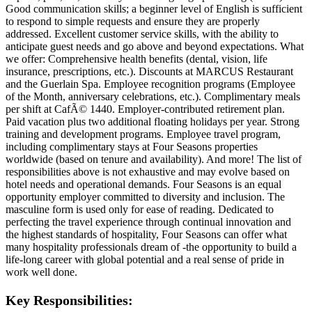
Good communication skills; a beginner level of English is sufficient
to respond to simple requests and ensure they are properly
addressed. Excellent customer service skills, with the ability to
anticipate guest needs and go above and beyond expectations. What
we offer: Comprehensive health benefits (dental, vision, life
insurance, prescriptions, etc.). Discounts at MARCUS Restaurant
and the Guerlain Spa. Employee recognition programs (Employee
of the Month, anniversary celebrations, etc.). Complimentary meals
per shift at CafÃ© 1440. Employer-contributed retirement plan.
Paid vacation plus two additional floating holidays per year. Strong
training and development programs. Employee travel program,
including complimentary stays at Four Seasons properties
worldwide (based on tenure and availability). And more! The list of
responsibilities above is not exhaustive and may evolve based on
hotel needs and operational demands. Four Seasons is an equal
opportunity employer committed to diversity and inclusion. The
masculine form is used only for ease of reading. Dedicated to
perfecting the travel experience through continual innovation and
the highest standards of hospitality, Four Seasons can offer what
many hospitality professionals dream of -the opportunity to build a
life-long career with global potential and a real sense of pride in
work well done.
Key Responsibilities: