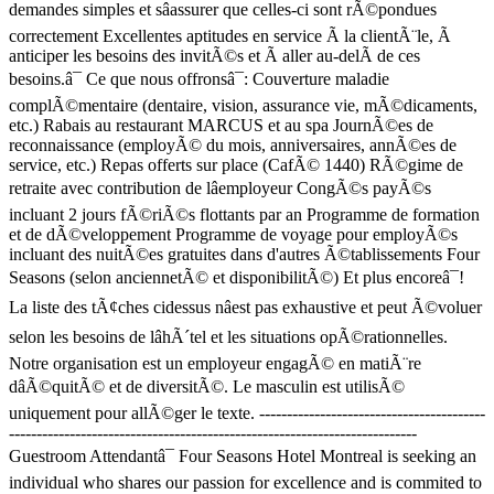
demandes simples et sâassurer que celles-ci sont rÃ©pondues
correctement Excellentes aptitudes en service Ã la clientÃ¨le, Ã
anticiper les besoins des invitÃ©s et Ã aller au-delÃ de ces
besoins.â¯ Ce que nous offronsâ¯: Couverture maladie
complÃ©mentaire (dentaire, vision, assurance vie, mÃ©dicaments,
etc.) Rabais au restaurant MARCUS et au spa JournÃ©es de
reconnaissance (employÃ© du mois, anniversaires, annÃ©es de
service, etc.) Repas offerts sur place (CafÃ© 1440) RÃ©gime de
retraite avec contribution de lâemployeur CongÃ©s payÃ©s
incluant 2 jours fÃ©riÃ©s flottants par an Programme de formation
et de dÃ©veloppement Programme de voyage pour employÃ©s
incluant des nuitÃ©es gratuites dans d'autres Ã©tablissements Four
Seasons (selon anciennetÃ© et disponibilitÃ©) Et plus encoreâ¯!
La liste des tÃ¢ches cidessus nâest pas exhaustive et peut Ã©voluer
selon les besoins de lâhÃ´tel et les situations opÃ©rationnelles.
Notre organisation est un employeur engagÃ© en matiÃ¨re
dâÃ©quitÃ© et de diversitÃ©. Le masculin est utilisÃ©
uniquement pour allÃ©ger le texte. -----------------------------------------
--------------------------------------------------------------------------
Guestroom Attendantâ¯ Four Seasons Hotel Montreal is seeking an
individual who shares our passion for excellence and is commited to