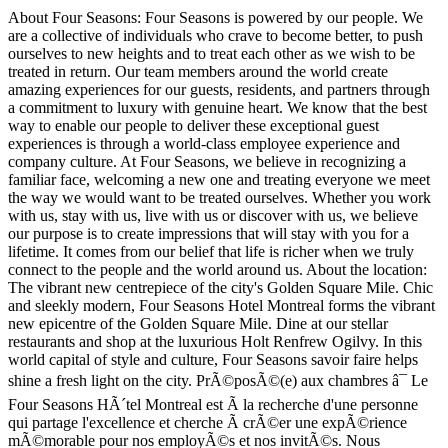
About Four Seasons: Four Seasons is powered by our people. We
are a collective of individuals who crave to become better, to push
ourselves to new heights and to treat each other as we wish to be
treated in return. Our team members around the world create
amazing experiences for our guests, residents, and partners through
a commitment to luxury with genuine heart. We know that the best
way to enable our people to deliver these exceptional guest
experiences is through a world-class employee experience and
company culture. At Four Seasons, we believe in recognizing a
familiar face, welcoming a new one and treating everyone we meet
the way we would want to be treated ourselves. Whether you work
with us, stay with us, live with us or discover with us, we believe
our purpose is to create impressions that will stay with you for a
lifetime. It comes from our belief that life is richer when we truly
connect to the people and the world around us. About the location:
The vibrant new centrepiece of the city's Golden Square Mile. Chic
and sleekly modern, Four Seasons Hotel Montreal forms the vibrant
new epicentre of the Golden Square Mile. Dine at our stellar
restaurants and shop at the luxurious Holt Renfrew Ogilvy. In this
world capital of style and culture, Four Seasons savoir faire helps
shine a fresh light on the city. PrÃ©posÃ©(e) aux chambres â¯ Le
Four Seasons HÃ´tel Montreal est Ã la recherche d'une personne
qui partage l'excellence et cherche Ã crÃ©er une expÃ©rience
mÃ©morable pour nos employÃ©s et nos invitÃ©s. Nous