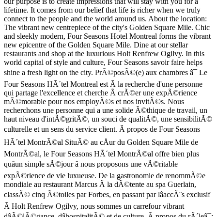
our purpose is to create impressions that will stay with you for a
lifetime. It comes from our belief that life is richer when we truly
connect to the people and the world around us. About the location:
The vibrant new centrepiece of the city's Golden Square Mile. Chic
and sleekly modern, Four Seasons Hotel Montreal forms the vibrant
new epicentre of the Golden Square Mile. Dine at our stellar
restaurants and shop at the luxurious Holt Renfrew Ogilvy. In this
world capital of style and culture, Four Seasons savoir faire helps
shine a fresh light on the city. PrÃ©posÃ©(e) aux chambres â¯ Le
Four Seasons HÃ´tel Montreal est Ã la recherche d'une personne
qui partage l'excellence et cherche Ã crÃ©er une expÃ©rience
mÃ©morable pour nos employÃ©s et nos invitÃ©s. Nous
recherchons une personne qui a une solide Ã©thique de travail, un
haut niveau d'intÃ©gritÃ©, un souci de qualitÃ©, une sensibilitÃ©
culturelle et un sens du service client. Ã propos de Four Seasons
HÃ´tel MontrÃ©al SituÃ© au cÅur du Golden Square Mile de
MontrÃ©al, le Four Seasons HÃ´tel MontrÃ©al offre bien plus
quâun simple sÃ©jour â nous proposons une vÃ©ritable
expÃ©rience de vie luxueuse. De la gastronomie de renommÃ©e
mondiale au restaurant Marcus Ã la dÃ©tente au spa Guerlain,
classÃ© cinq Ã©toiles par Forbes, en passant par lâaccÃ¨s exclusif
Ã Holt Renfrew Ogilvy, nous sommes un carrefour vibrant
dâÃ©lÃ©gance, dâhospitalitÃ© et de culture. Ã propos du rÃ´leâ¯: