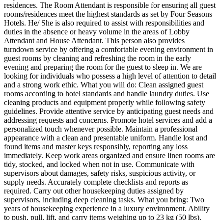
residences. The Room Attendant is responsible for ensuring all guest
rooms/residences meet the highest standards as set by Four Seasons
Hotels. He/ She is also required to assist with responsibilities and
duties in the absence or heavy volume in the areas of Lobby
Attendant and House Attendant. This person also provides
turndown service by offering a comfortable evening environment in
guest rooms by cleaning and refreshing the room in the early
evening and preparing the room for the guest to sleep in. We are
looking for individuals who possess a high level of attention to detail
and a strong work ethic. What you will do: Clean assigned guest
rooms according to hotel standards and handle laundry duties. Use
cleaning products and equipment properly while following safety
guidelines. Provide attentive service by anticipating guest needs and
addressing requests and concerns. Promote hotel services and add a
personalized touch whenever possible. Maintain a professional
appearance with a clean and presentable uniform. Handle lost and
found items and master keys responsibly, reporting any loss
immediately. Keep work areas organized and ensure linen rooms are
tidy, stocked, and locked when not in use. Communicate with
supervisors about damages, safety risks, suspicious activity, or
supply needs. Accurately complete checklists and reports as
required. Carry out other housekeeping duties assigned by
supervisors, including deep cleaning tasks. What you bring: Two
years of housekeeping experience in a luxury environment. Ability
to push, pull, lift, and carry items weighing up to 23 kg (50 lbs).