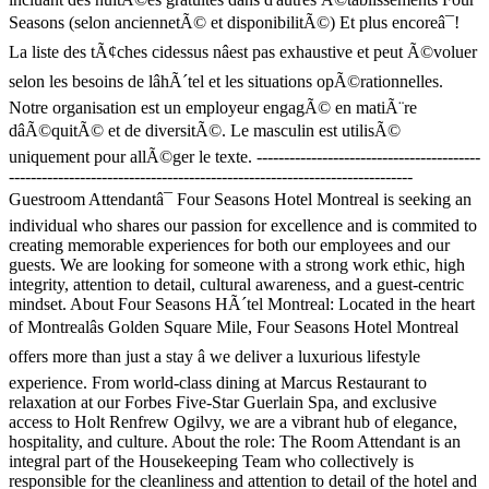
Seasons (selon anciennetÃ© et disponibilitÃ©) Et plus encoreâ¯!
La liste des tÃ¢ches cidessus nâest pas exhaustive et peut Ã©voluer
selon les besoins de lâhÃ´tel et les situations opÃ©rationnelles.
Notre organisation est un employeur engagÃ© en matiÃ¨re
dâÃ©quitÃ© et de diversitÃ©. Le masculin est utilisÃ©
uniquement pour allÃ©ger le texte. -----------------------------------------
--------------------------------------------------------------------------
Guestroom Attendantâ¯ Four Seasons Hotel Montreal is seeking an
individual who shares our passion for excellence and is commited to
creating memorable experiences for both our employees and our
guests. We are looking for someone with a strong work ethic, high
integrity, attention to detail, cultural awareness, and a guest-centric
mindset. About Four Seasons HÃ´tel Montreal: Located in the heart
of Montrealâs Golden Square Mile, Four Seasons Hotel Montreal
offers more than just a stay â we deliver a luxurious lifestyle
experience. From world-class dining at Marcus Restaurant to
relaxation at our Forbes Five-Star Guerlain Spa, and exclusive
access to Holt Renfrew Ogilvy, we are a vibrant hub of elegance,
hospitality, and culture. About the role: The Room Attendant is an
integral part of the Housekeeping Team who collectively is
responsible for the cleanliness and attention to detail of the hotel and