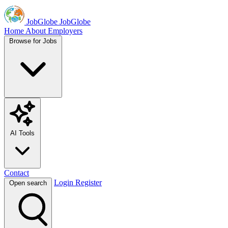
JobGlobe
JobGlobe
Home
About
Employers
Browse for Jobs
AI Tools
Contact
Login
Register
Open search