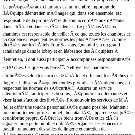
Le prÃ©posÃ© aux chambres est un membre important de
lâÃ©quipe dâentretien mÃ©nager qui, dans son ensemble, est
responsable de la propretÃ© et du soin accordÃ© aux dÃ©tails
dans lâhÃ´tel et dans les rÃ©sidences. Le prÃ©posÃ© aux
chambres est responsable de veiller Ã ce que toutes les chambres et
rÃ©sidences respectent les normes les plus Ã©levÃ©es, comme
dictÃ©es par les hÃ´tels Four Seasons. Quand il y a un grand
achalandage dans le lobby et en lâabsence des Ã©quipiers Ã
lâentretien, il doit aussi participer Ã accomplir ses responsabilitÃ©s
et tÃ¢ches. Ce que vous ferezâ¯: Nettoyer les chambres
attribuÃ©es selon les normes de lâhÃ´tel et effectuer les tÃ¢ches de
lingerie. Utiliser adÃ©quatement les produits et Ã©quipements, en
respectant les normes de sÃ©curitÃ©. Assurer un service
attentionnÃ© : anticiper les besoins, rÃ©pondre aux demandes et
viser la satisfaction des invitÃ©s. Promouvoir les services de lâhÃ
´tel et offrir une touche personnalisÃ©e quand possible. Maintenir
un comportement professionnel : hospitalitÃ©, apparence soignÃ©e
et uniforme propre. GÃ©rer les biens trouvÃ©s et les clÃ©s :
signaler toute perte ou objet oubliÃ©. Organiser les espaces de
travail : rangement des salles de lingerie et entretien de