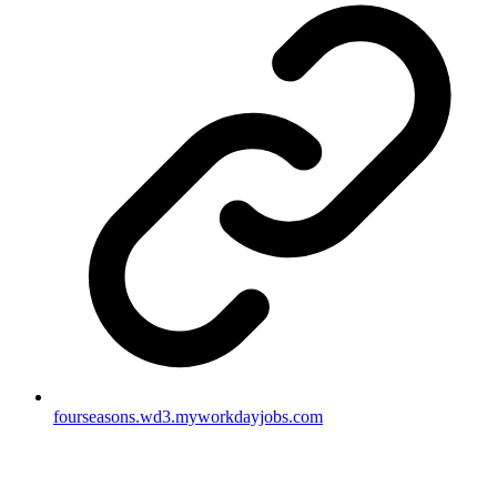
fourseasons.wd3.myworkdayjobs.com