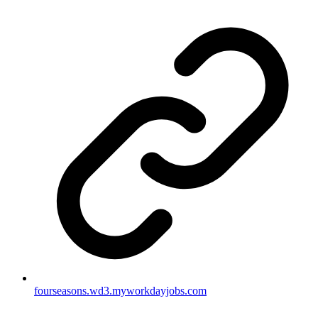
fourseasons.wd3.myworkdayjobs.com