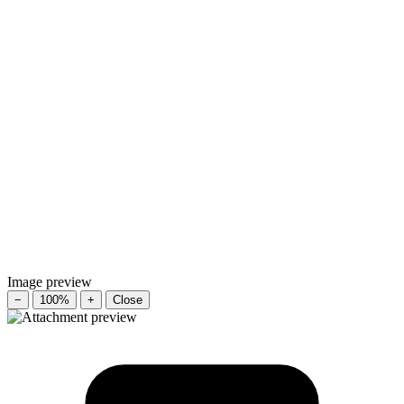
Image preview
−
100%
+
Close