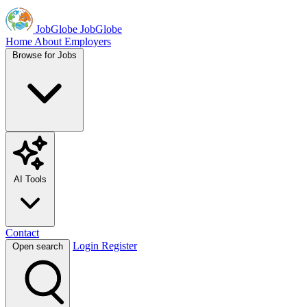
JobGlobe
JobGlobe
Home
About
Employers
Browse for Jobs
AI Tools
Contact
Login
Register
Open search