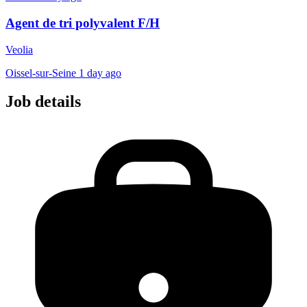
Agent de tri polyvalent F/H
Veolia
Oissel-sur-Seine
1 day ago
Job details