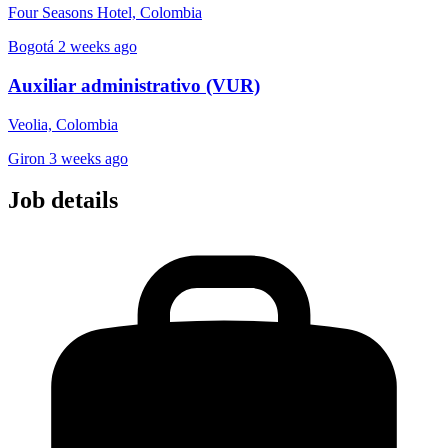
Four Seasons Hotel, Colombia
Bogotá
2 weeks ago
Auxiliar administrativo (VUR)
Veolia, Colombia
Giron
3 weeks ago
Job details