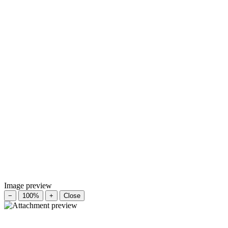
Image preview
−
100%
+
Close