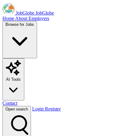
JobGlobe
JobGlobe
Home
About
Employers
Browse for Jobs
AI Tools
Contact
Login
Register
Open search