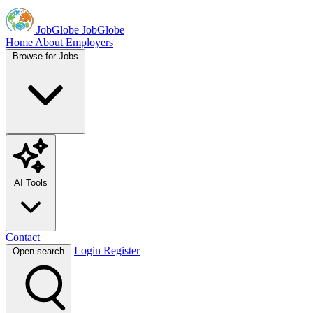
JobGlobe
JobGlobe
Home
About
Employers
Browse for Jobs
AI Tools
Contact
Login
Register
Open search