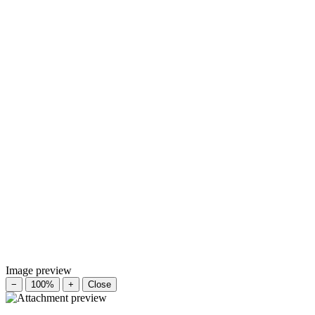
Image preview
−
100%
+
Close