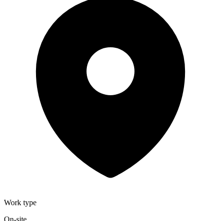
Work type
On-site