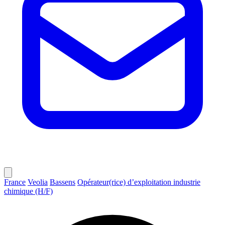
France
Veolia
Bassens
Opérateur(rice) d’exploitation industrie
chimique (H/F)