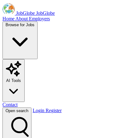
JobGlobe
JobGlobe
Home
About
Employers
Browse for Jobs
AI Tools
Contact
Login
Register
Open search