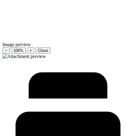
Image preview
−
100%
+
Close