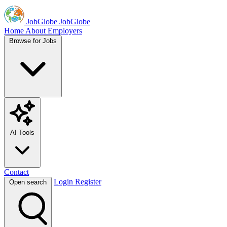
JobGlobe
JobGlobe
Home
About
Employers
Browse for Jobs
AI Tools
Contact
Login
Register
Open search