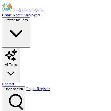
JobGlobe
JobGlobe
Home
About
Employers
Browse for Jobs
AI Tools
Contact
Login
Register
Open search