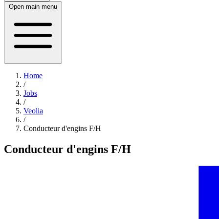
Open main menu
Home
/
Jobs
/
Veolia
/
Conducteur d'engins F/H
Conducteur d'engins F/H