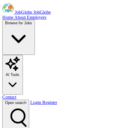
JobGlobe
JobGlobe
Home
About
Employers
Browse for Jobs
AI Tools
Contact
Login
Register
Open search