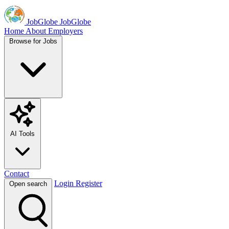
JobGlobe
JobGlobe
Home
About
Employers
Browse for Jobs
AI Tools
Contact
Login
Register
Open search