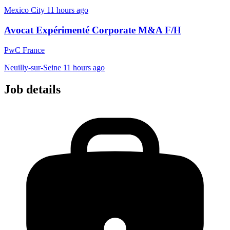
Mexico City
11 hours ago
Avocat Expérimenté Corporate M&A F/H
PwC France
Neuilly-sur-Seine
11 hours ago
Job details