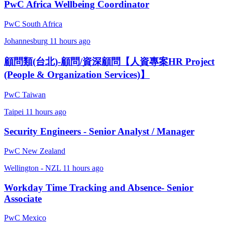
PwC Africa Wellbeing Coordinator
PwC South Africa
Johannesburg
11 hours ago
顧問類(台北)-顧問/資深顧問【人資專案HR Project
(People & Organization Services)】
PwC Taiwan
Taipei
11 hours ago
Security Engineers - Senior Analyst / Manager
PwC New Zealand
Wellington - NZL
11 hours ago
Workday Time Tracking and Absence- Senior
Associate
PwC Mexico