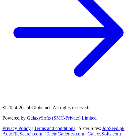
© 2024-26 JobGlobe.net. All rights reserved.
Powered by
GalaxySofts (SMC-Private) Limited
Privacy Policy
|
Terms and conditions
| Sister Sites:
JobSeed.pk
|
AutoFileSearch.com
|
TalentGalleries.com
|
GalaxySofts.com