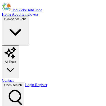
JobGlobe
JobGlobe
Home
About
Employers
Browse for Jobs
AI Tools
Contact
Login
Register
Open search