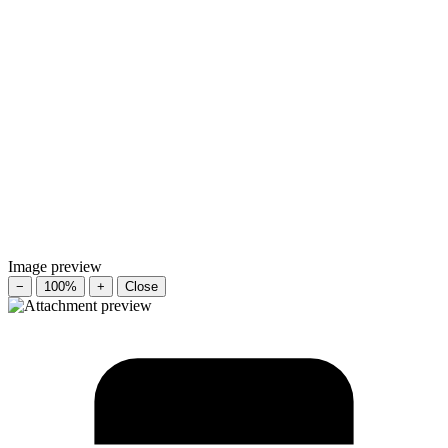
Image preview
−
100%
+
Close