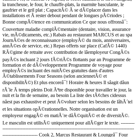
la trancheuse, le four, le chauffe-plats, la marmite basculante, le
gaufrier et le gril plat ; CapacitÃ© Ã se dÃ©placer dans les
installations et Ã rester debout pendant de longues pÃ©riodes ;
Bonne compÃ©tence en communication Ce que nous offronsâ¯:
Couverture maladie complÃ©mentaire (dentaire, vision, assurance
vie, mÃ©dicaments, etc.) Rabais au restaurant MARCUS et au spa
JournÃ©es de reconnaissance (employÃ© du mois, anniversaires,
annÃ©es de service, etc.) Repas offerts sur place (CafÃ© 1440)
RÃ©gime de retraite avec contribution de lâemployeur CongÃ©s
payÃ©s incluant 2 jours fÃ©riÃ©s flottants par an Programme de
formation et de dÃ©veloppement Programme de voyage pour
employÃ©s incluant des nuitÃ©es gratuites dans d'autres
Ã©tablissements Four Seasons (selon anciennetÃ© et
disponibilitÃ©) Et plus encoreâ¯! Horaire & heures Il sâagit dâun
rÃ´le Ã temps pleins Doit Ãªtre disponible pour travailler le jour, la
nuit et la fin de semaine, au besoin La liste des tÃ¢ches cidessus
nâest pas exhaustive et peut Ã©voluer selon les besoins de lâhÃ´tel
et les situations opÃ©rationnelles. Notre organisation est un
employeur engagÃ© en matiÃ¨re dâÃ©quitÃ© et de diversitÃ©.
Le masculin est utilisÃ© uniquement pour allÃ©ger le texte. ---------
--------------------------------------------------------------------------------------
----------------------- Cook 2, Marcus Restaurant & Loungeâ¯ Four