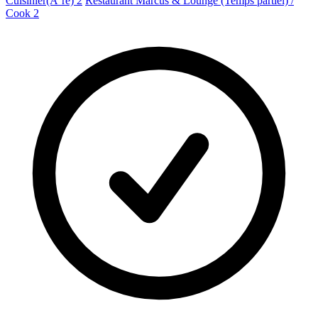
Cuisinier(Ã¨re) 2
Restaurant Marcus & Lounge (Temps partiel) /
Cook 2