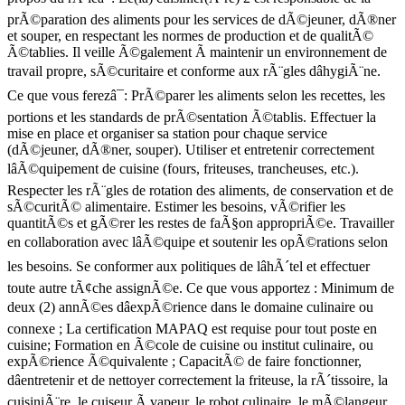
prÃ©paration des aliments pour les services de dÃ©jeuner, dÃ®ner
et souper, en respectant les normes de production et de qualitÃ©
Ã©tablies. Il veille Ã©galement Ã maintenir un environnement de
travail propre, sÃ©curitaire et conforme aux rÃ¨gles dâhygiÃ¨ne.
Ce que vous ferezâ¯: PrÃ©parer les aliments selon les recettes, les
portions et les standards de prÃ©sentation Ã©tablis. Effectuer la
mise en place et organiser sa station pour chaque service
(dÃ©jeuner, dÃ®ner, souper). Utiliser et entretenir correctement
lâÃ©quipement de cuisine (fours, friteuses, trancheuses, etc.).
Respecter les rÃ¨gles de rotation des aliments, de conservation et de
sÃ©curitÃ© alimentaire. Estimer les besoins, vÃ©rifier les
quantitÃ©s et gÃ©rer les restes de faÃ§on appropriÃ©e. Travailler
en collaboration avec lâÃ©quipe et soutenir les opÃ©rations selon
les besoins. Se conformer aux politiques de lâhÃ´tel et effectuer
toute autre tÃ¢che assignÃ©e. Ce que vous apportez : Minimum de
deux (2) annÃ©es dâexpÃ©rience dans le domaine culinaire ou
connexe ; La certification MAPAQ est requise pour tout poste en
cuisine; Formation en Ã©cole de cuisine ou institut culinaire, ou
expÃ©rience Ã©quivalente ; CapacitÃ© de faire fonctionner,
dâentretenir et de nettoyer correctement la friteuse, la rÃ´tissoire, la
cuisiniÃ¨re, le cuiseur Ã vapeur, le robot culinaire, le mÃ©langeur,