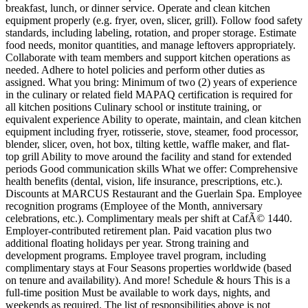
breakfast, lunch, or dinner service. Operate and clean kitchen
equipment properly (e.g. fryer, oven, slicer, grill). Follow food safety
standards, including labeling, rotation, and proper storage. Estimate
food needs, monitor quantities, and manage leftovers appropriately.
Collaborate with team members and support kitchen operations as
needed. Adhere to hotel policies and perform other duties as
assigned. What you bring: Minimum of two (2) years of experience
in the culinary or related field MAPAQ certification is required for
all kitchen positions Culinary school or institute training, or
equivalent experience Ability to operate, maintain, and clean kitchen
equipment including fryer, rotisserie, stove, steamer, food processor,
blender, slicer, oven, hot box, tilting kettle, waffle maker, and flat-
top grill Ability to move around the facility and stand for extended
periods Good communication skills What we offer: Comprehensive
health benefits (dental, vision, life insurance, prescriptions, etc.).
Discounts at MARCUS Restaurant and the Guerlain Spa. Employee
recognition programs (Employee of the Month, anniversary
celebrations, etc.). Complimentary meals per shift at CafÃ© 1440.
Employer-contributed retirement plan. Paid vacation plus two
additional floating holidays per year. Strong training and
development programs. Employee travel program, including
complimentary stays at Four Seasons properties worldwide (based
on tenure and availability). And more! Schedule & hours This is a
full-time position Must be available to work days, nights, and
weekends as required. The list of responsibilities above is not