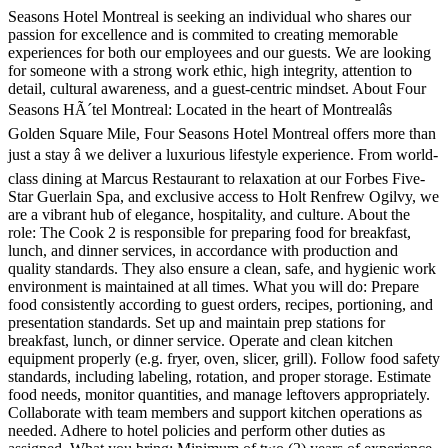
Seasons Hotel Montreal is seeking an individual who shares our
passion for excellence and is commited to creating memorable
experiences for both our employees and our guests. We are looking
for someone with a strong work ethic, high integrity, attention to
detail, cultural awareness, and a guest-centric mindset. About Four
Seasons HÃ´tel Montreal: Located in the heart of Montrealâs
Golden Square Mile, Four Seasons Hotel Montreal offers more than
just a stay â we deliver a luxurious lifestyle experience. From world-
class dining at Marcus Restaurant to relaxation at our Forbes Five-
Star Guerlain Spa, and exclusive access to Holt Renfrew Ogilvy, we
are a vibrant hub of elegance, hospitality, and culture. About the
role: The Cook 2 is responsible for preparing food for breakfast,
lunch, and dinner services, in accordance with production and
quality standards. They also ensure a clean, safe, and hygienic work
environment is maintained at all times. What you will do: Prepare
food consistently according to guest orders, recipes, portioning, and
presentation standards. Set up and maintain prep stations for
breakfast, lunch, or dinner service. Operate and clean kitchen
equipment properly (e.g. fryer, oven, slicer, grill). Follow food safety
standards, including labeling, rotation, and proper storage. Estimate
food needs, monitor quantities, and manage leftovers appropriately.
Collaborate with team members and support kitchen operations as
needed. Adhere to hotel policies and perform other duties as