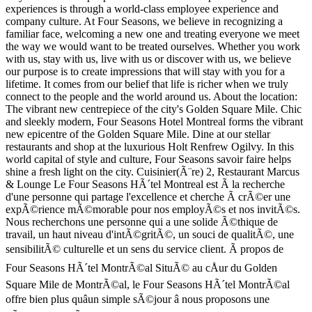
experiences is through a world-class employee experience and
company culture. At Four Seasons, we believe in recognizing a
familiar face, welcoming a new one and treating everyone we meet
the way we would want to be treated ourselves. Whether you work
with us, stay with us, live with us or discover with us, we believe
our purpose is to create impressions that will stay with you for a
lifetime. It comes from our belief that life is richer when we truly
connect to the people and the world around us. About the location:
The vibrant new centrepiece of the city's Golden Square Mile. Chic
and sleekly modern, Four Seasons Hotel Montreal forms the vibrant
new epicentre of the Golden Square Mile. Dine at our stellar
restaurants and shop at the luxurious Holt Renfrew Ogilvy. In this
world capital of style and culture, Four Seasons savoir faire helps
shine a fresh light on the city. Cuisinier(Ã¨re) 2, Restaurant Marcus
& Lounge Le Four Seasons HÃ´tel Montreal est Ã la recherche
d'une personne qui partage l'excellence et cherche Ã crÃ©er une
expÃ©rience mÃ©morable pour nos employÃ©s et nos invitÃ©s.
Nous recherchons une personne qui a une solide Ã©thique de
travail, un haut niveau d'intÃ©gritÃ©, un souci de qualitÃ©, une
sensibilitÃ© culturelle et un sens du service client. Ã propos de
Four Seasons HÃ´tel MontrÃ©al SituÃ© au cÅur du Golden
Square Mile de MontrÃ©al, le Four Seasons HÃ´tel MontrÃ©al
offre bien plus quâun simple sÃ©jour â nous proposons une