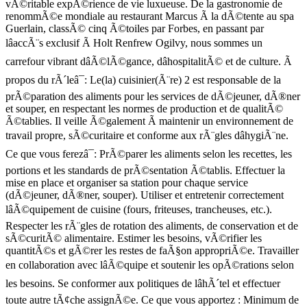
vÃ©ritable expÃ©rience de vie luxueuse. De la gastronomie de
renommÃ©e mondiale au restaurant Marcus Ã la dÃ©tente au spa
Guerlain, classÃ© cinq Ã©toiles par Forbes, en passant par
lâaccÃ¨s exclusif Ã Holt Renfrew Ogilvy, nous sommes un
carrefour vibrant dâÃ©lÃ©gance, dâhospitalitÃ© et de culture. Ã
propos du rÃ´leâ¯: Le(la) cuisinier(Ã¨re) 2 est responsable de la
prÃ©paration des aliments pour les services de dÃ©jeuner, dÃ®ner
et souper, en respectant les normes de production et de qualitÃ©
Ã©tablies. Il veille Ã©galement Ã maintenir un environnement de
travail propre, sÃ©curitaire et conforme aux rÃ¨gles dâhygiÃ¨ne.
Ce que vous ferezâ¯: PrÃ©parer les aliments selon les recettes, les
portions et les standards de prÃ©sentation Ã©tablis. Effectuer la
mise en place et organiser sa station pour chaque service
(dÃ©jeuner, dÃ®ner, souper). Utiliser et entretenir correctement
lâÃ©quipement de cuisine (fours, friteuses, trancheuses, etc.).
Respecter les rÃ¨gles de rotation des aliments, de conservation et de
sÃ©curitÃ© alimentaire. Estimer les besoins, vÃ©rifier les
quantitÃ©s et gÃ©rer les restes de faÃ§on appropriÃ©e. Travailler
en collaboration avec lâÃ©quipe et soutenir les opÃ©rations selon
les besoins. Se conformer aux politiques de lâhÃ´tel et effectuer
toute autre tÃ¢che assignÃ©e. Ce que vous apportez : Minimum de