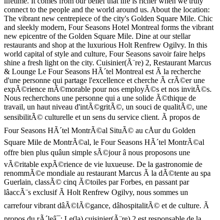
lifetime. It comes from our belief that life is richer when we truly
connect to the people and the world around us. About the location:
The vibrant new centrepiece of the city's Golden Square Mile. Chic
and sleekly modern, Four Seasons Hotel Montreal forms the vibrant
new epicentre of the Golden Square Mile. Dine at our stellar
restaurants and shop at the luxurious Holt Renfrew Ogilvy. In this
world capital of style and culture, Four Seasons savoir faire helps
shine a fresh light on the city. Cuisinier(Ã¨re) 2, Restaurant Marcus
& Lounge Le Four Seasons HÃ´tel Montreal est Ã la recherche
d'une personne qui partage l'excellence et cherche Ã crÃ©er une
expÃ©rience mÃ©morable pour nos employÃ©s et nos invitÃ©s.
Nous recherchons une personne qui a une solide Ã©thique de
travail, un haut niveau d'intÃ©gritÃ©, un souci de qualitÃ©, une
sensibilitÃ© culturelle et un sens du service client. Ã propos de
Four Seasons HÃ´tel MontrÃ©al SituÃ© au cÅur du Golden
Square Mile de MontrÃ©al, le Four Seasons HÃ´tel MontrÃ©al
offre bien plus quâun simple sÃ©jour â nous proposons une
vÃ©ritable expÃ©rience de vie luxueuse. De la gastronomie de
renommÃ©e mondiale au restaurant Marcus Ã la dÃ©tente au spa
Guerlain, classÃ© cinq Ã©toiles par Forbes, en passant par
lâaccÃ¨s exclusif Ã Holt Renfrew Ogilvy, nous sommes un
carrefour vibrant dâÃ©lÃ©gance, dâhospitalitÃ© et de culture. Ã
propos du rÃ´leâ¯: Le(la) cuisinier(Ã¨re) 2 est responsable de la