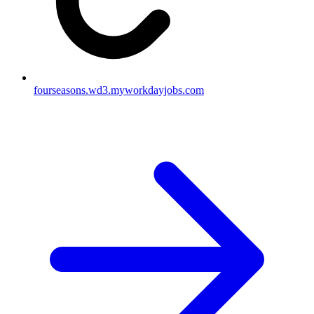
fourseasons.wd3.myworkdayjobs.com