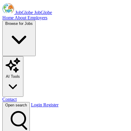
JobGlobe
JobGlobe
Home
About
Employers
Browse for Jobs
AI Tools
Contact
Login
Register
Open search