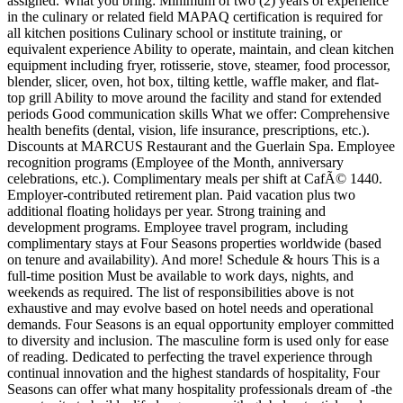
assigned. What you bring: Minimum of two (2) years of experience
in the culinary or related field MAPAQ certification is required for
all kitchen positions Culinary school or institute training, or
equivalent experience Ability to operate, maintain, and clean kitchen
equipment including fryer, rotisserie, stove, steamer, food processor,
blender, slicer, oven, hot box, tilting kettle, waffle maker, and flat-
top grill Ability to move around the facility and stand for extended
periods Good communication skills What we offer: Comprehensive
health benefits (dental, vision, life insurance, prescriptions, etc.).
Discounts at MARCUS Restaurant and the Guerlain Spa. Employee
recognition programs (Employee of the Month, anniversary
celebrations, etc.). Complimentary meals per shift at CafÃ© 1440.
Employer-contributed retirement plan. Paid vacation plus two
additional floating holidays per year. Strong training and
development programs. Employee travel program, including
complimentary stays at Four Seasons properties worldwide (based
on tenure and availability). And more! Schedule & hours This is a
full-time position Must be available to work days, nights, and
weekends as required. The list of responsibilities above is not
exhaustive and may evolve based on hotel needs and operational
demands. Four Seasons is an equal opportunity employer committed
to diversity and inclusion. The masculine form is used only for ease
of reading. Dedicated to perfecting the travel experience through
continual innovation and the highest standards of hospitality, Four
Seasons can offer what many hospitality professionals dream of -the