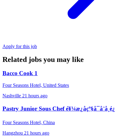
Apply for this job
Related jobs you may like
Bacco Cook 1
Four Seasons Hotel, United States
Nashville
21 hours ago
Pastry Junior Sous Chef é¥¼æ¿åçº§å¯å¨å¸é¿
Four Seasons Hotel, China
Hangzhou
21 hours ago