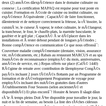
deux (2) annÃ©es dâexpÃ©rience dans le domaine culinaire ou
connexe ; La certification MAPAQ est requise pour tout poste en
cuisine; Formation en Ã©cole de cuisine ou institut culinaire, ou
expÃ©rience Ã©quivalente ; CapacitÃ© de faire fonctionner,
dâentretenir et de nettoyer correctement la friteuse, la rÃ´tissoire, la
cuisiniÃ¨re, le cuiseur Ã vapeur, le robot culinaire, le mÃ©langeur,
la trancheuse, le four, le chauffe-plats, la marmite basculante, le
gaufrier et le gril plat ; CapacitÃ© Ã se dÃ©placer dans les
installations et Ã rester debout pendant de longues pÃ©riodes ;
Bonne compÃ©tence en communication Ce que nous offronsâ¯:
Couverture maladie complÃ©mentaire (dentaire, vision, assurance
vie, mÃ©dicaments, etc.) Rabais au restaurant MARCUS et au spa
JournÃ©es de reconnaissance (employÃ© du mois, anniversaires,
annÃ©es de service, etc.) Repas offerts sur place (CafÃ© 1440)
RÃ©gime de retraite avec contribution de lâemployeur CongÃ©s
payÃ©s incluant 2 jours fÃ©riÃ©s flottants par an Programme de
formation et de dÃ©veloppement Programme de voyage pour
employÃ©s incluant des nuitÃ©es gratuites dans d'autres
Ã©tablissements Four Seasons (selon anciennetÃ© et
disponibilitÃ©) Et plus encoreâ¯! Horaire & heures Il sâagit dâun
rÃ´le Ã temps pleins Doit Ãªtre disponible pour travailler le jour, la
nuit et la fin de semaine, au besoin La liste des tÃ¢ches cidessus