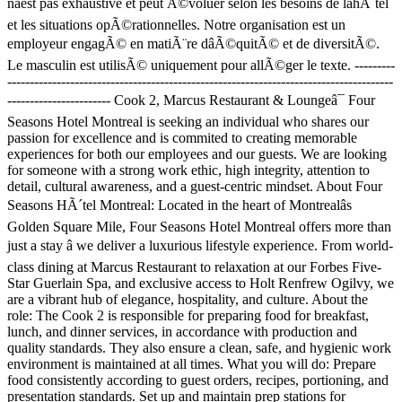
nâest pas exhaustive et peut Ã©voluer selon les besoins de lâhÃ´tel
et les situations opÃ©rationnelles. Notre organisation est un
employeur engagÃ© en matiÃ¨re dâÃ©quitÃ© et de diversitÃ©.
Le masculin est utilisÃ© uniquement pour allÃ©ger le texte. ---------
--------------------------------------------------------------------------------------
----------------------- Cook 2, Marcus Restaurant & Loungeâ¯ Four
Seasons Hotel Montreal is seeking an individual who shares our
passion for excellence and is commited to creating memorable
experiences for both our employees and our guests. We are looking
for someone with a strong work ethic, high integrity, attention to
detail, cultural awareness, and a guest-centric mindset. About Four
Seasons HÃ´tel Montreal: Located in the heart of Montrealâs
Golden Square Mile, Four Seasons Hotel Montreal offers more than
just a stay â we deliver a luxurious lifestyle experience. From world-
class dining at Marcus Restaurant to relaxation at our Forbes Five-
Star Guerlain Spa, and exclusive access to Holt Renfrew Ogilvy, we
are a vibrant hub of elegance, hospitality, and culture. About the
role: The Cook 2 is responsible for preparing food for breakfast,
lunch, and dinner services, in accordance with production and
quality standards. They also ensure a clean, safe, and hygienic work
environment is maintained at all times. What you will do: Prepare
food consistently according to guest orders, recipes, portioning, and
presentation standards. Set up and maintain prep stations for