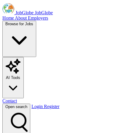
JobGlobe
JobGlobe
Home
About
Employers
Browse for Jobs
AI Tools
Contact
Login
Register
Open search