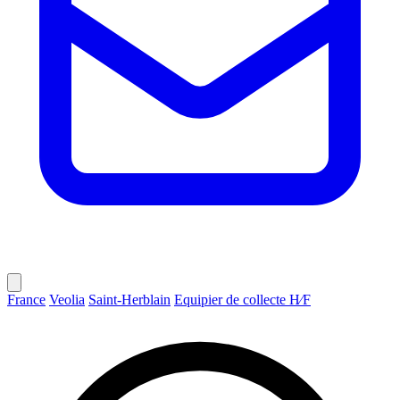
France
Veolia
Saint-Herblain
Equipier de collecte H∕F