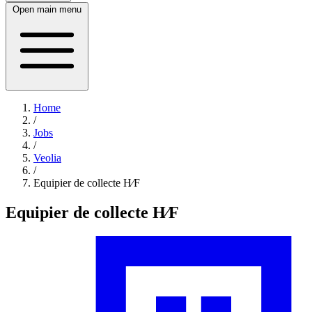
Open main menu
Home
/
Jobs
/
Veolia
/
Equipier de collecte H∕F
Equipier de collecte H∕F