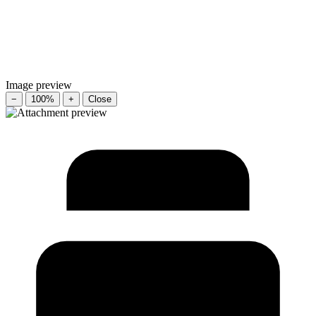
Image preview
−
100%
+
Close