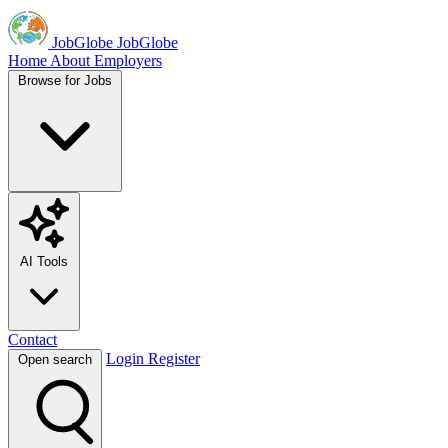
JobGlobe
JobGlobe
Home
About
Employers
Browse for Jobs
AI Tools
Contact
Login
Register
Open search