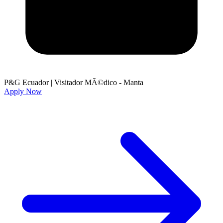
P&G Ecuador
|
Visitador MÃ©dico - Manta
Apply Now