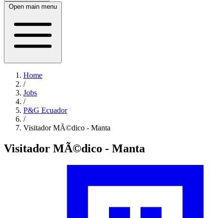
Open main menu
Home
/
Jobs
/
P&G Ecuador
/
Visitador MÃ©dico - Manta
Visitador MÃ©dico - Manta