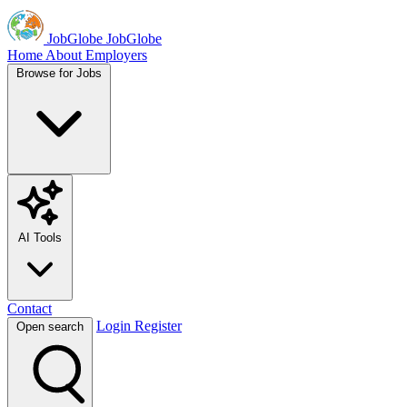
JobGlobe
JobGlobe
Home
About
Employers
Browse for Jobs
AI Tools
Contact
Login
Register
Open search