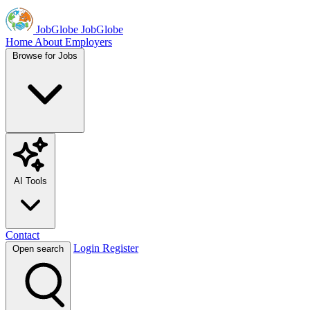
JobGlobe
JobGlobe
Home
About
Employers
Browse for Jobs
AI Tools
Contact
Login
Register
Open search