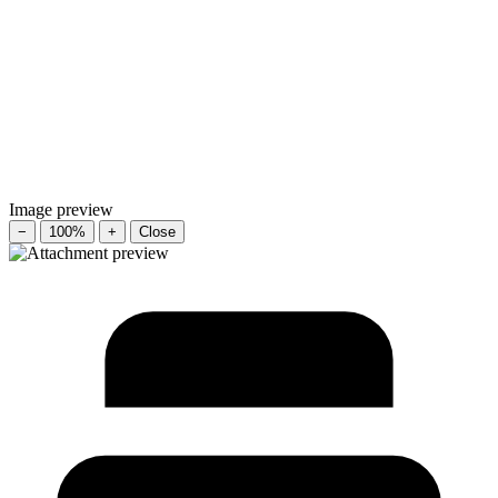
Image preview
−
100%
+
Close