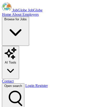
JobGlobe
JobGlobe
Home
About
Employers
Browse for Jobs
AI Tools
Contact
Login
Register
Open search