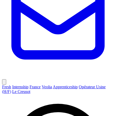
Fresh
Internship
France
Veolia
Apprenticeship
Opérateur Usine
(H/F)
Le Creusot